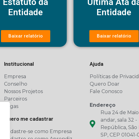
Estatuto da
Última Ata d
Entidade
Entidade
Baixar relatório
Baixar relatório
Institucional
Ajuda
Empresa
Políticas de Privaci
Conselho
Quero Doar
Nossos Projetos
Fale Conosco
Parceiros
Endereço
Vagas
Rua 24 de Maio,
Quero me cadastrar
andar, sala 32 -
República, São 
Cadastre-se como Empresa
SP, CEP 01041-
Cadastre-se como Aprendiz