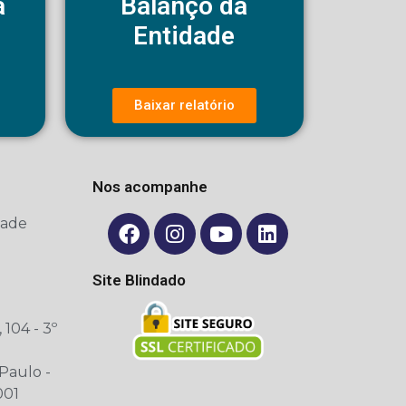
a
Balanço da
Entidade
Baixar relatório
Nos acompanhe
dade
Site Blindado
 104 - 3º
Paulo -
001